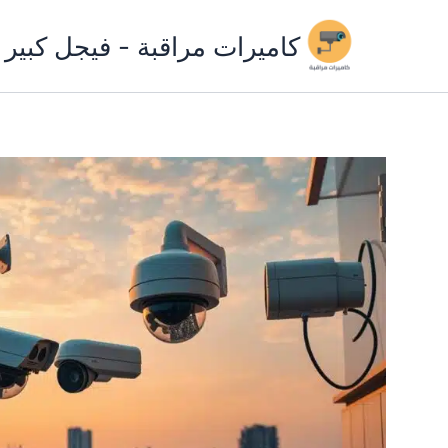
خطي
لى
كاميرات مراقبة - فيجل كبير
لمحتوى