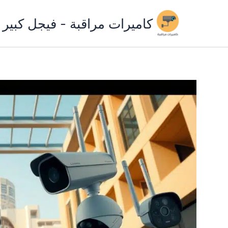
خطي
لى
كاميرات مراقبة - فيجل كبير
لمحتوى