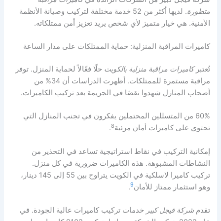
متطورة
. لديها أكثر من 52 خدمة مختلفة لتركيب وصيانة الأنظمة
الأمنية. هي خيار متميز لأي شخص يريد تعزيز أمن ممتلكاته.
كاميرات المراقبة المنزلية: حماية الممتلكات على مدار الساعة
تُعتبر
كاميرات مراقبة منزلية بالكويت
حلًا فعّالاً لحماية المنزل. توفر
مراقبة مستمرة للممتلكات. أظهرت الدراسات أن 34% من
أصحاب المنازل شهدوا نقصًا في الجريمة بعد تركيب الكاميرات.
60% من المتسللين المحتملين يفكرون في تجنب المنازل التي
8
تحتوي على كاميرات أمان مرئية
.
إمكانية التركيب في نقاط استراتيجية تساعد في التحذير من
النشاطات المشبوهة. هذه الكاميرات ضرورية في كل منزل.
تركيب كاميرا لاسلكية في الكويت يتراوح بين 55 إلى 145 دينار،
9
وهو استثمار ممتاز للأمان
.
تقدم
شركة فيجل كبير
خدمات تركيب كاميرات عالية الجودة. في