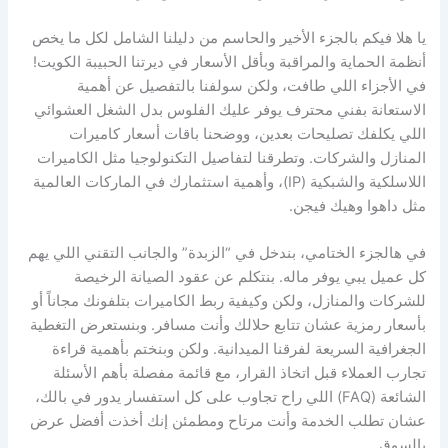
يا هلا فيكم بالجزء الأخير والحاسم من دليلنا الشامل لكل ما يخص
أنظمة الحماية والمراقبة وبأقل الأسعار في ديرتنا الحبيبة الكويت!
في الأجزاء اللي طافت، ولكن سولفنا بالتفصيل عن أهمية
الاستعانة بفني محترف يوفر عليك الفلوس بدل الشغل العشوائي
اللي يكلفك تصليحات بعدين، ووضحنا باقات أسعار كاميرات
المنازل والشركات. وتطرقنا لتفاصيل التكنولوجيا مثل الكاميرات
اللاسلكية والشبكية (IP)، وأهمية استثمارك في الماركات العالمية
مثل داهوا وهيك فيجن.
في هالجزء الختامي، بندخل في “الزبدة” والجانب التقني اللي يهم
كل عميل يبي يوفر ماله. بنتكلم عن عقود الصيانة الرخيصة
للشركات والمنازل، ولكن وكيفية ربط الكاميرات بتلفونك مجاناً أو
بأسعار رمزية عشان تتابع حلالك وأنت مسافر. وبنستعرض التغطية
الجغرافية السريعة لفرقنا الميدانية. ولكن وبنختم بأهمية قراءة
تجارب العملاء قبل اتخاذ القرار، مع قائمة مفصلة بأهم الأسئلة
الشائعة (FAQ) اللي راح تجاوب على كل استفسار يدور في بالك،
عشان تطلب الخدمة وأنت مرتاح ومطمئن إنك أخذت أفضل عرض
بالسوق.