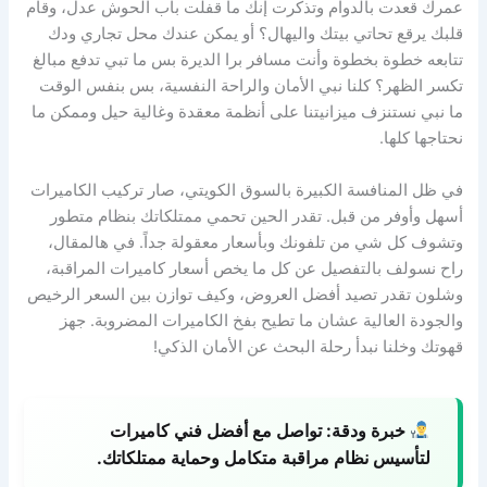
عمرك قعدت بالدوام وتذكرت إنك ما قفلت باب الحوش عدل، وقام
قلبك يرقع تحاتي بيتك واليهال؟ أو يمكن عندك محل تجاري ودك
تتابعه خطوة بخطوة وأنت مسافر برا الديرة بس ما تبي تدفع مبالغ
تكسر الظهر؟ كلنا نبي الأمان والراحة النفسية، بس بنفس الوقت
ما نبي نستنزف ميزانيتنا على أنظمة معقدة وغالية حيل وممكن ما
نحتاجها كلها.
في ظل المنافسة الكبيرة بالسوق الكويتي، صار تركيب الكاميرات
أسهل وأوفر من قبل. تقدر الحين تحمي ممتلكاتك بنظام متطور
وتشوف كل شي من تلفونك وبأسعار معقولة جداً. في هالمقال،
راح نسولف بالتفصيل عن كل ما يخص أسعار كاميرات المراقبة،
وشلون تقدر تصيد أفضل العروض، وكيف توازن بين السعر الرخيص
والجودة العالية عشان ما تطيح بفخ الكاميرات المضروبة. جهز
قهوتك وخلنا نبدأ رحلة البحث عن الأمان الذكي!
خبرة ودقة:
تواصل مع أفضل فني كاميرات
لتأسيس نظام مراقبة متكامل وحماية ممتلكاتك.