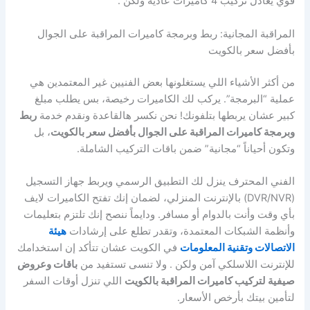
قوي يعادل تركيب 4 كاميرات عادية ولكن .
المراقبة المجانية: ربط وبرمجة كاميرات المراقبة على الجوال
بأفضل سعر بالكويت
من أكثر الأشياء اللي يستغلونها بعض الفنيين غير المعتمدين هي
عملية “البرمجة”. يركب لك الكاميرات رخيصة، بس يطلب مبلغ
كبير عشان يربطها بتلفونك! نحن نكسر هالقاعدة ونقدم خدمة
ربط
وبرمجة كاميرات المراقبة على الجوال بأفضل سعر بالكويت
، بل
وتكون أحياناً “مجانية” ضمن باقات التركيب الشاملة.
الفني المحترف ينزل لك التطبيق الرسمي ويربط جهاز التسجيل
(DVR/NVR) بالإنترنت المنزلي، لضمان إنك تفتح الكاميرات لايف
بأي وقت وأنت بالدوام أو مسافر. ودايماً ننصح إنك تلتزم بتعليمات
وأنظمة الشبكات المعتمدة، وتقدر تطلع على إرشادات
هيئة
الاتصالات وتقنية المعلومات
في الكويت عشان تتأكد إن استخدامك
للإنترنت اللاسلكي آمن ولكن . ولا تنسى تستفيد من
باقات وعروض
صيفية لتركيب كاميرات المراقبة بالكويت
اللي تنزل أوقات السفر
لتأمين بيتك بأرخص الأسعار.