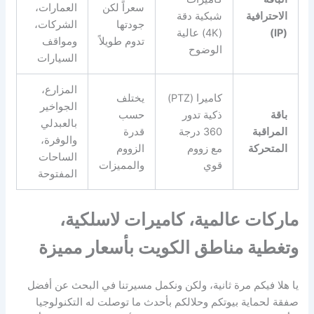
سعراً لكن
العمارات،
الاحترافية
شبكية دقة
جودتها
الشركات،
(IP)
(4K) عالية
تدوم طويلاً
ومواقف
الوضوح
السيارات
المزارع،
كاميرا (PTZ)
يختلف
الجواخير
باقة
ذكية تدور
حسب
بالعبدلي
المراقبة
360 درجة
قدرة
والوفرة،
المتحركة
مع زووم
الزووم
الساحات
قوي
والمميزات
المفتوحة
ماركات عالمية، كاميرات لاسلكية،
وتغطية مناطق الكويت بأسعار مميزة
يا هلا فيكم مرة ثانية، ولكن ونكمل مسيرتنا في البحث عن أفضل
صفقة لحماية بيوتكم وحلالكم بأحدث ما توصلت له التكنولوجيا