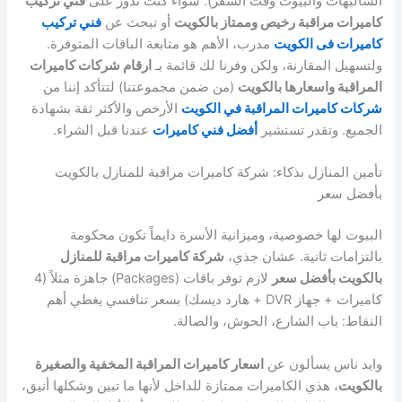
الشاليهات والبيوت وقت السفر). سواء كنت تدور على
فني تركيب
كاميرات مراقبة رخيص وممتاز بالكويت
أو تبحث عن
فني تركيب
كاميرات فى الكويت
مدرب، الأهم هو متابعة الباقات المتوفرة.
ولتسهيل المقارنة، ولكن وفرنا لك قائمة بـ
ارقام شركات كاميرات
المراقبة واسعارها بالكويت
(من ضمن مجموعتنا) لتتأكد إننا من
شركات كاميرات المراقبة في الكويت
الأرخص والأكثر ثقة بشهادة
الجميع. وتقدر تستشير
أفضل فني كاميرات
عندنا قبل الشراء.
تأمين المنازل بذكاء: شركة كاميرات مراقبة للمنازل بالكويت
بأفضل سعر
البيوت لها خصوصية، وميزانية الأسرة دايماً تكون محكومة
بالتزامات ثانية. عشان جذي،
شركة كاميرات مراقبة للمنازل
بالكويت بأفضل سعر
لازم توفر باقات (Packages) جاهزة مثلاً (4
كاميرات + جهاز DVR + هارد ديسك) بسعر تنافسي يغطي أهم
النقاط: باب الشارع، الحوش، والصالة.
وايد ناس يسألون عن
اسعار كاميرات المراقبة المخفية والصغيرة
بالكويت
، هذي الكاميرات ممتازة للداخل لأنها ما تبين وشكلها أنيق،