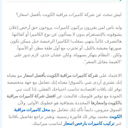
ليش تبحث عن شركة كاميرات مراقبة الكويت بأفضل اسعار؟
وايد ناس لمن يقررون يركبون كاميرات، يروحون حق أرخص إعلان
يشوفونه بالإنستقرام بدون لا يسألون عن نوع الكاميرا أو كفالتها.
هالتصرف غالباً ينتهي بمقلب! الكاميرا الرخيصة حيل ممكن تكون
صورتها مغبشة بالليل، أو تخترب مع أول طقة مطر، أو الأسوأ.
ولكن . النظام يتهكر بسهولة. ولكن عشان جذي، لازم تدور على
“القيمة مقابل السعر”.
الاعتماد على
شركة كاميرات مراقبة الكويت بأفضل اسعار
مو معناه
إنك تشتري أردى شي بالسوق! معناه إنك تتعامل مع جهة متخصصة
توفر لك باقات اقتصادية تناسب احتياجك الفعلي. إذا كنت تبي
الجودة مع توفير فلوسك، فالبحث عن
افضل شركة كاميرات مراقبة
بالكويت واسعارها
المحددة بشفافية هو خطوتك الأولى. ولأن
السوق متروس، دايماً تأكد إنك تتعامل مع
محل كاميرات مراقبة
الكويت
معتمد يوفر لك فاتورة رسمية، وتقدر تراجع تفاصيل باقاتنا
عبر
تركيب كاميرات بارخص اسعار
لتناسب ميزانيتك.