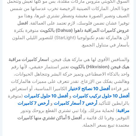
السوق الكويتي متروس ماركات مقلدة، بس مو كلها تعيش وتتحمل
جونا الحار. الماركات الصينية الرخيصة تخرب عدساتها من شمس
الصيف وتصير الصورة مغبشة وتضطر تشتري غيرها، وهذا مو
توفير! عشان تضمن فلوسك، لازم تعتمد على العمالقة.
افضل
عروض كاميرات المراقبة داهوا (Dahua) بالكويت
متوفرة بكثرة
لأن هالماركة تقدم تكنولوجيا (StarLight) للتصوير الليلي الملون
بأسعار في متناول الجميع.
والمنافس الأقوى لها هي ماركة هيك فيجن.
اسعار كاميرات مراقبة
هيك فيجن (Hikvision) بالكويت
تعتبر استثمار حقيقي، لأنها رقم
واحد بالذكاء الاصطناعي وتميز حركة البشر وتتجاهل الحيوانات،
وهالشي يفكك من الإزعاج. تقدر تتعرف على مميزات هالماركات
عبر قراءة
أفضل 10 نصائح لاختيار
الكاميرا المناسبة، أو استعراض
أفضل 10 حلول تركيب كاميرات
و
أفضل 10 حلول كاميرات
(متوفرة
بالرابطين للتأكيد
أرخص 7 أسعار كاميرات
و
أرخص 7 كاميرات
مراقبة
) لحماية منزلك. وإذا تبي تشتري القطع بروحك وتدور
التوفير، وفرنا لك قائمة بـ
أفضل 5 أماكن تشتري منها كاميرات
معتمدة تبيع بسعر الجملة.