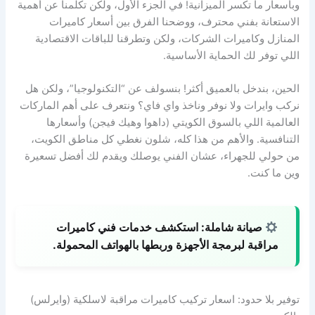
وبأسعار ما تكسر الميزانية! في الجزء الأول، ولكن تكلمنا عن أهمية
الاستعانة بفني محترف، ووضحنا الفرق بين أسعار كاميرات
المنازل وكاميرات الشركات، ولكن وتطرقنا للباقات الاقتصادية
اللي توفر لك الحماية الأساسية.
الحين، بندخل بالعميق أكثر! بنسولف عن “التكنولوجيا”، ولكن هل
نركب وايرات ولا نوفر وناخذ واي فاي؟ ونتعرف على أهم الماركات
العالمية اللي بالسوق الكويتي (داهوا وهيك فيجن) وأسعارها
التنافسية. والأهم من هذا كله، شلون نغطي كل مناطق الكويت،
من حولي للجهراء، عشان الفني يوصلك ويقدم لك أفضل تسعيرة
وين ما كنت.
صيانة شاملة:
استكشف خدمات فني كاميرات
مراقبة لبرمجة الأجهزة وربطها بالهواتف المحمولة.
توفير بلا حدود: اسعار تركيب كاميرات مراقبة لاسلكية (وايرلس)