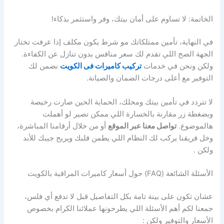
الخاتمة: لا تساوم على أمان بيتك، وفر واستثمر بذكاء!
في النهاية، تأمين ممتلكاتك مو شرط يكون مكلف إذا عرفت تختار
الجهة الصح اللي تقدم لك سعر منافس بدون تنازل عن الكفاءة.
ولكن ونحن في خدمات
تركيب كاميرات فى الكويت
نضمن لك
التوفير مع أعلى درجات الضمان والصيانة.
لا تتردد في تأمين بيتك ومحلك، الحماية الحين صارت رخيصة
وبضغطة زر مقارنة بالخسارة اللي ممكن تصير لو أهملت
هالموضوع.
تواصل معنا عبر الموقع
أو من خلال أرقامنا المباشرة،
وخل فريقنا يركب لك النظام اللي يطمن قلبك ويريح جيبك للأبد
ولكن .
الأسئلة الشائعة (FAQ) حول أسعار كاميرات المراقبة بالكويت
عشان تكون على بينة تامة بكل التفاصيل قبل لا تدفع أي فلس،
جمعنا لكم أهم الأسئلة اللي يطرحونها عملائنا الكرام بخصوص
الأسعار والتوفير ولكن :