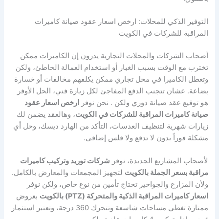
التوفير الذكي للمحلات: ارخص اسعار عقود صيانة كاميرات
المراقبة للشركات في الكويت
أصحاب الشركات والمحلات التجارية يدرون إن الكاميرات ممكن
تخترب مع الوقت بسبب الغبار أو استخدام العمالة الخاطئ، ولكن
وتعطل الكاميرا في محل تجاري ممكن يكلفهم مخالفات أو خسارة
بضاعة. عشان تتجنب الدفع المفاجئ لكل زيارة فني، الحل الأوفر
هو توقيع عقد صيانة دوري ولكن . نحن نوفر
ارخص اسعار عقود
صيانة كاميرات المراقبة للشركات في الكويت
، وهالعقد يضمن لك
زيارات شهرية لتنظيف العدسات، التأكد من الهارد ديسك، وحل أي
مشكلة فوراً بدون لا تدفع ولا فلس إضافي.
لأصحاب المشاريع الجديدة، نوفر
شركات توريد وتركيب كاميرات
مراقبة بسعر الجملة بالكويت
لتجهيز المجمعات والمعارض بالكامل.
ولأن المزارع والجواخير تحتاج تأمين من نوع خاص، ولكن نوفر
اسعار كاميرات المراقبة الذكية والمتحركة (PTZ) بالكويت
بعروض
ممتازة تغطي مساحات شاسعة وتتحرك 360 درجة، وتعتبر استثمار