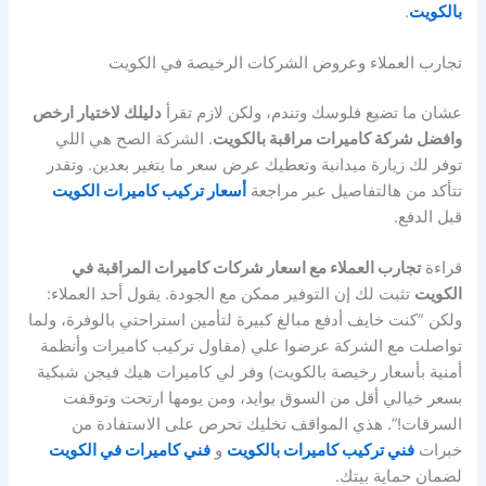
بالكويت
.
تجارب العملاء وعروض الشركات الرخيصة في الكويت
عشان ما تضيع فلوسك وتندم، ولكن لازم تقرأ
دليلك لاختيار ارخص
وافضل شركة كاميرات مراقبة بالكويت
. الشركة الصح هي اللي
توفر لك زيارة ميدانية وتعطيك عرض سعر ما يتغير بعدين. وتقدر
تتأكد من هالتفاصيل عبر مراجعة
أسعار تركيب كاميرات الكويت
قبل الدفع.
قراءة
تجارب العملاء مع اسعار شركات كاميرات المراقبة في
الكويت
تثبت لك إن التوفير ممكن مع الجودة. يقول أحد العملاء:
ولكن “كنت خايف أدفع مبالغ كبيرة لتأمين استراحتي بالوفرة، ولما
تواصلت مع الشركة عرضوا علي (مقاول تركيب كاميرات وأنظمة
أمنية بأسعار رخيصة بالكويت) وفر لي كاميرات هيك فيجن شبكية
بسعر خيالي أقل من السوق بوايد، ومن يومها ارتحت وتوقفت
السرقات!”. هذي المواقف تخليك تحرص على الاستفادة من
خبرات
فني تركيب كاميرات بالكويت
و
فني كاميرات في الكويت
لضمان حماية بيتك.