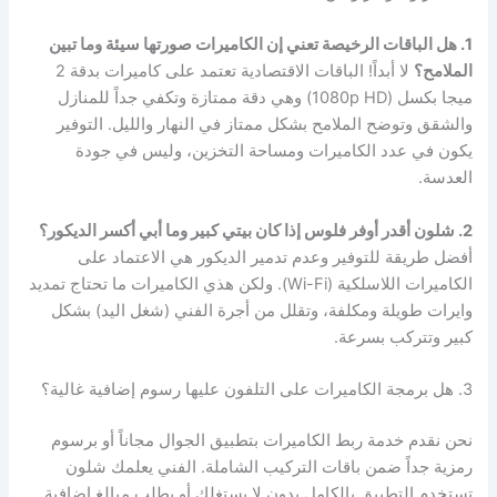
1. هل الباقات الرخيصة تعني إن الكاميرات صورتها سيئة وما تبين
الملامح؟
لا أبداً! الباقات الاقتصادية تعتمد على كاميرات بدقة 2
ميجا بكسل (1080p HD) وهي دقة ممتازة وتكفي جداً للمنازل
والشقق وتوضح الملامح بشكل ممتاز في النهار والليل. التوفير
يكون في عدد الكاميرات ومساحة التخزين، وليس في جودة
العدسة.
2. شلون أقدر أوفر فلوس إذا كان بيتي كبير وما أبي أكسر الديكور؟
أفضل طريقة للتوفير وعدم تدمير الديكور هي الاعتماد على
الكاميرات اللاسلكية (Wi-Fi). ولكن هذي الكاميرات ما تحتاج تمديد
وايرات طويلة ومكلفة، وتقلل من أجرة الفني (شغل اليد) بشكل
كبير وتتركب بسرعة.
3. هل برمجة الكاميرات على التلفون عليها رسوم إضافية غالية؟
نحن نقدم خدمة ربط الكاميرات بتطبيق الجوال مجاناً أو برسوم
رمزية جداً ضمن باقات التركيب الشاملة. الفني يعلمك شلون
تستخدم التطبيق بالكامل بدون لا يستغلك أو يطلب مبالغ إضافية