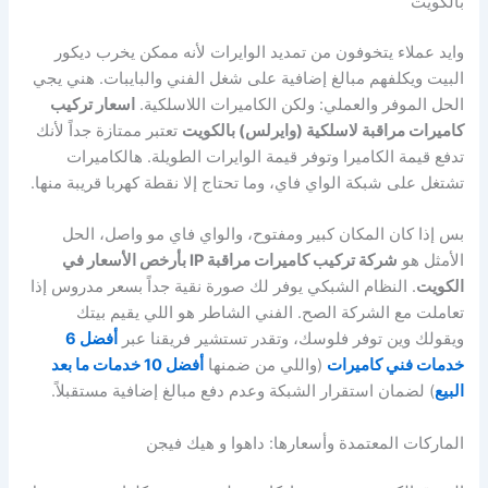
بالكويت
وايد عملاء يتخوفون من تمديد الوايرات لأنه ممكن يخرب ديكور
البيت ويكلفهم مبالغ إضافية على شغل الفني والبايبات. هني يجي
الحل الموفر والعملي: ولكن الكاميرات اللاسلكية.
اسعار تركيب
كاميرات مراقبة لاسلكية (وايرلس) بالكويت
تعتبر ممتازة جداً لأنك
تدفع قيمة الكاميرا وتوفر قيمة الوايرات الطويلة. هالكاميرات
تشتغل على شبكة الواي فاي، وما تحتاج إلا نقطة كهربا قريبة منها.
بس إذا كان المكان كبير ومفتوح، والواي فاي مو واصل، الحل
الأمثل هو
شركة تركيب كاميرات مراقبة IP بأرخص الأسعار في
الكويت
. النظام الشبكي يوفر لك صورة نقية جداً بسعر مدروس إذا
تعاملت مع الشركة الصح. الفني الشاطر هو اللي يقيم بيتك
ويقولك وين توفر فلوسك، وتقدر تستشير فريقنا عبر
أفضل 6
خدمات فني كاميرات
(واللي من ضمنها
أفضل 10 خدمات ما بعد
البيع
) لضمان استقرار الشبكة وعدم دفع مبالغ إضافية مستقبلاً.
الماركات المعتمدة وأسعارها: داهوا و هيك فيجن