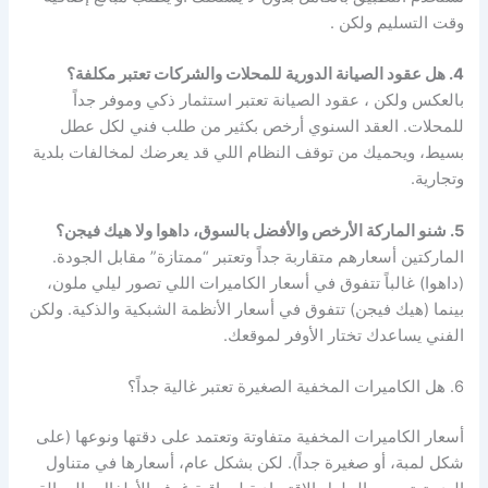
وقت التسليم ولكن .
4. هل عقود الصيانة الدورية للمحلات والشركات تعتبر مكلفة؟
بالعكس ولكن ، عقود الصيانة تعتبر استثمار ذكي وموفر جداً
للمحلات. العقد السنوي أرخص بكثير من طلب فني لكل عطل
بسيط، ويحميك من توقف النظام اللي قد يعرضك لمخالفات بلدية
وتجارية.
5. شنو الماركة الأرخص والأفضل بالسوق، داهوا ولا هيك فيجن؟
الماركتين أسعارهم متقاربة جداً وتعتبر “ممتازة” مقابل الجودة.
(داهوا) غالباً تتفوق في أسعار الكاميرات اللي تصور ليلي ملون،
بينما (هيك فيجن) تتفوق في أسعار الأنظمة الشبكية والذكية. ولكن
الفني يساعدك تختار الأوفر لموقعك.
6. هل الكاميرات المخفية الصغيرة تعتبر غالية جداً؟
أسعار الكاميرات المخفية متفاوتة وتعتمد على دقتها ونوعها (على
شكل لمبة، أو صغيرة جداً). لكن بشكل عام، أسعارها في متناول