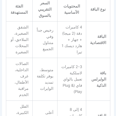
السعر
المحتويات
الفئة
نوع الباقة
التقريبي
الأساسية
المستهدفة
بالسوق
4 كاميرات
الشقق
رخيص جداً
دقة (2 ميجا)
الصغيرة،
الباقة
وفي
+ جهاز +
الملاحق، أو
الاقتصادية
متناول
هارد ديسك 1
المحلات
الجميع
تيرا
الصغيرة
الصالات
2-3 كاميرات
متوسط،
الداخلية،
باقة
لاسلكية
يوفر تكلفة
غرف
الوايرلس
تعمل بالواي
تمديد
الأطفال،
الذكية
فاي (Plug &
الوايرات
مراقبة
Play)
الخدم
الفلل
4 إلى 8
أعلى
الكبيرة،
الباقة
كاميرات