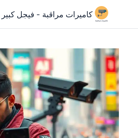
خطي
لى
كاميرات مراقبة - فيجل كبير
لمحتوى