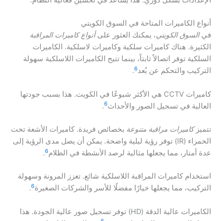
الإعدادات بشكل دوري. هذا يساعد في تحسين فعالية النظام.
أنواع الكاميرات المتاحة في السوق الكويتي
في
السوق الكويتي
، يمكنك العثور على
أنواع كاميرات المراقبة
الكثيرة. هناك كاميرات سلكية وكاميرات لاسلكية. الكاميرات
السلكية توفر اتصالاً ثابتاً، بينما تتيح الكاميرات اللاسلكية سهولة
6
التركيب والتحكم عن بُعد
.
كاميرات CCTV هي الأكثر شيوعًا في الكويت. هذا بسبب جودتها
6
العالية في تسجيل الصور والأحداث
.
تتميز
كاميرات مراقبة متنوعة
بخصائص فريدة. كاميرات الأشعة تحت
الحمراء (IR) توفر رؤية ليلية واضحة. يمكن أن يصل مدى الرؤية إلى
6
عدة أمتار، مما يجعلها مثالية لرصد الأنشطة في الظلام
.
استخدام كاميرات المراقبة اللاسلكية شائع. تعزز المرونة وسهولة
6
التركيب، مما يجعلها خيارًا مفضلًا للأسر والشركات الصغيرة
.
الكاميرات عالية الدقة (HD) توفر تسجيل صور عالية الجودة. هذا