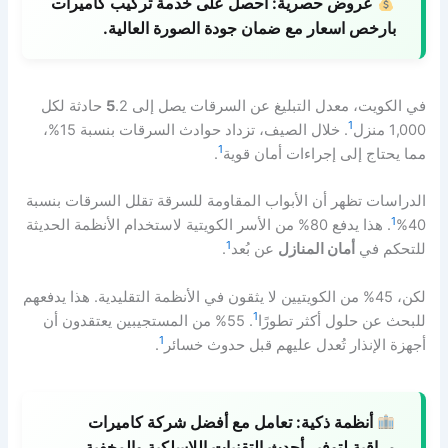
عروض حصرية:
احصل على خدمة تركيب كاميرات
بارخص اسعار مع ضمان جودة الصورة العالية.
في الكويت، معدل التبليغ عن السرقات يصل إلى
5
.2 حادثة لكل
1
1,000 منزل
. خلال الصيف، تزداد حوادث السرقات بنسبة 15%،
1
مما يحتاج إلى إجراءات أمان قوية
.
الدراسات تظهر أن الأبواب المقاومة للسرقة تقلل السرقات بنسبة
1
40%
. هذا يدفع 80% من الأسر الكويتية لاستخدام الأنظمة الحديثة
1
للتحكم في
أمان المنازل
عن بُعد
.
لكن، 45% من الكويتيين لا يثقون في الأنظمة التقليدية. هذا يدفعهم
1
للبحث عن حلول أكثر تطورًا
. 55% من المستجيبين يعتقدون أن
1
أجهزة الإنذار تُعدل عليهم قبل حدوث خسائر
.
أنظمة ذكية:
تعامل مع أفضل شركة كاميرات
مراقبة لتوفير أحدث التقنيات اللاسلكية والمخفية.