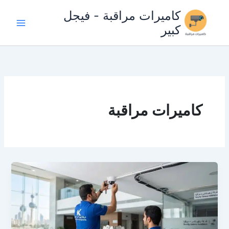
خطي
كاميرات مراقبة - فيجل
لى
كبير
لمحتوى
كاميرات مراقبة