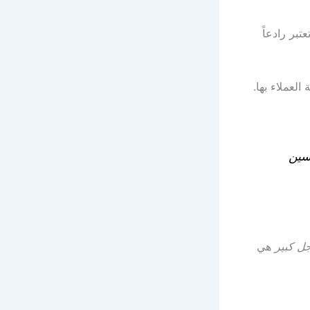
بر رادعاً
العملاء بها.
سين
ل كبير
هي